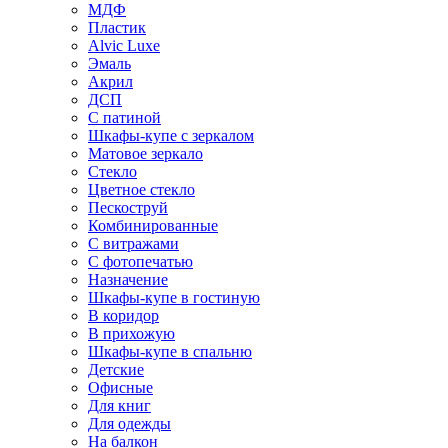
МДФ
Пластик
Alvic Luxe
Эмаль
Акрил
ДСП
С патиной
Шкафы-купе с зеркалом
Матовое зеркало
Стекло
Цветное стекло
Пескоструй
Комбинированные
С витражами
С фотопечатью
Назначение
Шкафы-купе в гостиную
В коридор
В прихожую
Шкафы-купе в спальню
Детские
Офисные
Для книг
Для одежды
На балкон