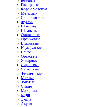
Бежевые
Глянцевые
Кофе с молоком
Металлик
Слоновая кость
Фуксия
Шоколад
Шампань
Оливковые
Оранжевые
Вишневые
Изумрудные
Венге
Ореховые
Янтарные
Сиреневые
Салатовые
Фиолетовые
Мятные
Золотые
Синие
Материал
МДФ
Эмаль
Акрил