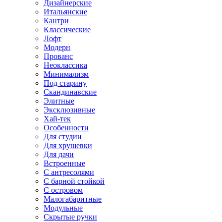
Дизайнерские
Итальянские
Кантри
Классические
Лофт
Модерн
Прованс
Неоклассика
Минимализм
Под старину
Скандинавские
Элитные
Эксклюзивные
Хай-тек
Особенности
Для студии
Для хрущевки
Для дачи
Встроенные
С антресолями
С барной стойкой
С островом
Малогабаритные
Модульные
Скрытые ручки