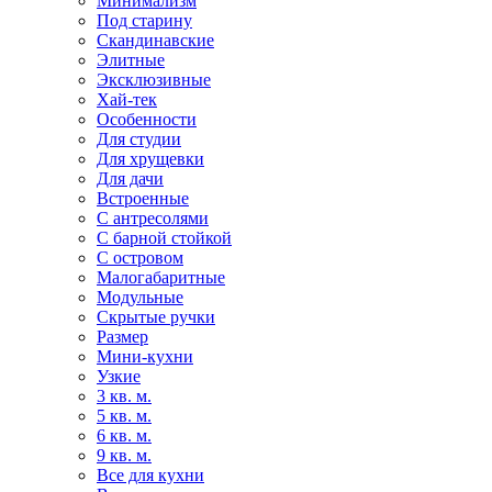
Минимализм
Под старину
Скандинавские
Элитные
Эксклюзивные
Хай-тек
Особенности
Для студии
Для хрущевки
Для дачи
Встроенные
С антресолями
С барной стойкой
С островом
Малогабаритные
Модульные
Скрытые ручки
Размер
Мини-кухни
Узкие
3 кв. м.
5 кв. м.
6 кв. м.
9 кв. м.
Все для кухни