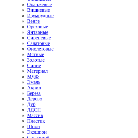
Оранжевые
Вишневые
Изумрудные
Венге
Ореховые
Янтарные
Сиреневые
Салатовые
Фиолетовые
Мятные
Золотые
Синие
Материал
МДФ
Эмаль
Акрил
Береза
Дерево
Дуб
ЛДСП
Массив
Пластик
Шпон
Экошпон
С патиной