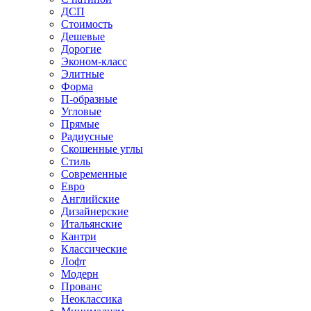
ДСП
Стоимость
Дешевые
Дорогие
Эконом-класс
Элитные
Форма
П-образные
Угловые
Прямые
Радиусные
Скошенные углы
Стиль
Современные
Евро
Английские
Дизайнерские
Итальянские
Кантри
Классические
Лофт
Модерн
Прованс
Неоклассика