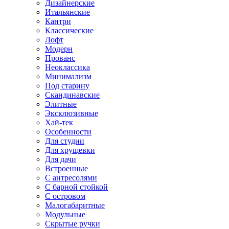
Дизайнерские
Итальянские
Кантри
Классические
Лофт
Модерн
Прованс
Неоклассика
Минимализм
Под старину
Скандинавские
Элитные
Эксклюзивные
Хай-тек
Особенности
Для студии
Для хрущевки
Для дачи
Встроенные
С антресолями
С барной стойкой
С островом
Малогабаритные
Модульные
Скрытые ручки