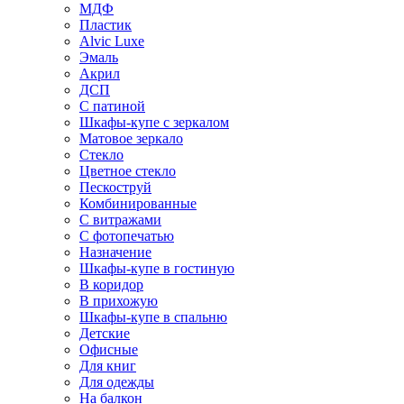
МДФ
Пластик
Alvic Luxe
Эмаль
Акрил
ДСП
С патиной
Шкафы-купе с зеркалом
Матовое зеркало
Стекло
Цветное стекло
Пескоструй
Комбинированные
С витражами
С фотопечатью
Назначение
Шкафы-купе в гостиную
В коридор
В прихожую
Шкафы-купе в спальню
Детские
Офисные
Для книг
Для одежды
На балкон