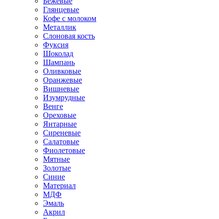
Бежевые
Глянцевые
Кофе с молоком
Металлик
Слоновая кость
Фуксия
Шоколад
Шампань
Оливковые
Оранжевые
Вишневые
Изумрудные
Венге
Ореховые
Янтарные
Сиреневые
Салатовые
Фиолетовые
Мятные
Золотые
Синие
Материал
МДФ
Эмаль
Акрил