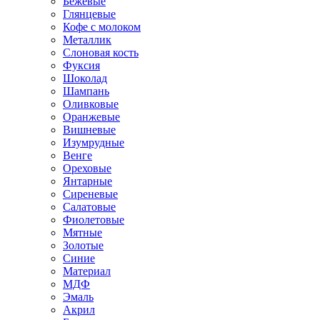
Бежевые
Глянцевые
Кофе с молоком
Металлик
Слоновая кость
Фуксия
Шоколад
Шампань
Оливковые
Оранжевые
Вишневые
Изумрудные
Венге
Ореховые
Янтарные
Сиреневые
Салатовые
Фиолетовые
Мятные
Золотые
Синие
Материал
МДФ
Эмаль
Акрил