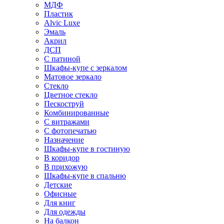
МДФ
Пластик
Alvic Luxe
Эмаль
Акрил
ДСП
С патиной
Шкафы-купе с зеркалом
Матовое зеркало
Стекло
Цветное стекло
Пескоструй
Комбинированные
С витражами
С фотопечатью
Назначение
Шкафы-купе в гостиную
В коридор
В прихожую
Шкафы-купе в спальню
Детские
Офисные
Для книг
Для одежды
На балкон