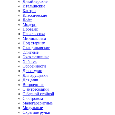
Дизайнерские
Итальянские
Кантри
Классические
Лофт
Модерн
Прованс
Неоклассика
Минимализм
Под старину
Скандинавские
Элитные
Эксклюзивные
Хай-тек
Особенности
Для студии
Для хрущевки
Для дачи
Встроенные
С антресолями
С барной стойкой
С островом
Малогабаритные
Модульные
Скрытые ручки