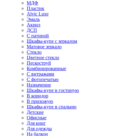
МДФ
Пластик
Alvic Luxe
Эмаль
Акрил
ДСП
С патиной
Шкафы-купе с зеркалом
Матовое зеркало
Стекло
Цветное стекло
Пескоструй
Комбинированные
С витражами
С фотопечатью
Назначение
Шкафы-купе в гостиную
В коридор
В прихожую
Шкафы-купе в спальню
Детские
Офисные
Для книг
Для одежды
На балкон