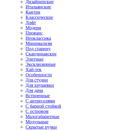
Дизайнерские
Итальянские
Кантри
Классические
Лофт
Модерн
Прованс
Неоклассика
Минимализм
Под старину
Скандинавские
Элитные
Эксклюзивные
Хай-тек
Особенности
Для студии
Для хрущевки
Для дачи
Встроенные
С антресолями
С барной стойкой
С островом
Малогабаритные
Модульные
Скрытые ручки