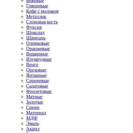
Бежевые
Глянцевые
Кофе с молоком
Металлик
Слоновая кость
Фуксия
Шоколад
Шампань
Оливковые
Оранжевые
Вишневые
Изумрудные
Венге
Ореховые
Янтарные
Сиреневые
Салатовые
Фиолетовые
Мятные
Золотые
Синие
Материал
МДФ
Эмаль
Акрил