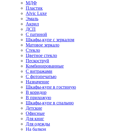
МДФ
Пластик
Alvic Luxe
Эмаль
Акрил
ДСП
С патиной
Шкафы-купе с зеркалом
Матовое зеркало
Стекло
Цветное стекло
Пескоструй
Комбинированные
С витражами
С фотопечатью
Назначение
Шкафы-купе в гостиную
В коридор
В прихожую
Шкафы-купе в спальню
Детские
Офисные
Для книг
Для одежды
На балкон