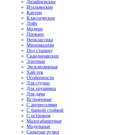
Дизайнерские
Итальянские
Кантри
Классические
Лофт
Модерн
Прованс
Неоклассика
Минимализм
Под старину
Скандинавские
Элитные
Эксклюзивные
Хай-тек
Особенности
Для студии
Для хрущевки
Для дачи
Встроенные
С антресолями
С барной стойкой
С островом
Малогабаритные
Модульные
Скрытые ручки