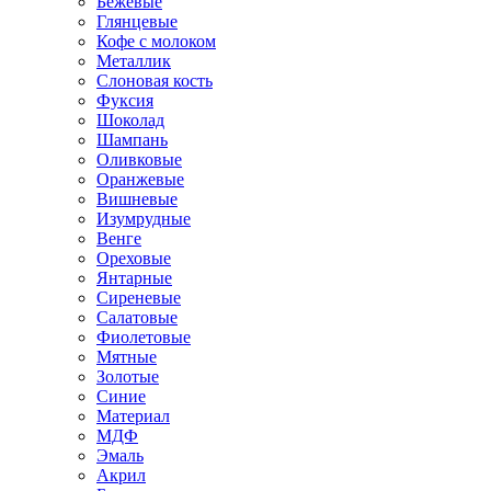
Бежевые
Глянцевые
Кофе с молоком
Металлик
Слоновая кость
Фуксия
Шоколад
Шампань
Оливковые
Оранжевые
Вишневые
Изумрудные
Венге
Ореховые
Янтарные
Сиреневые
Салатовые
Фиолетовые
Мятные
Золотые
Синие
Материал
МДФ
Эмаль
Акрил