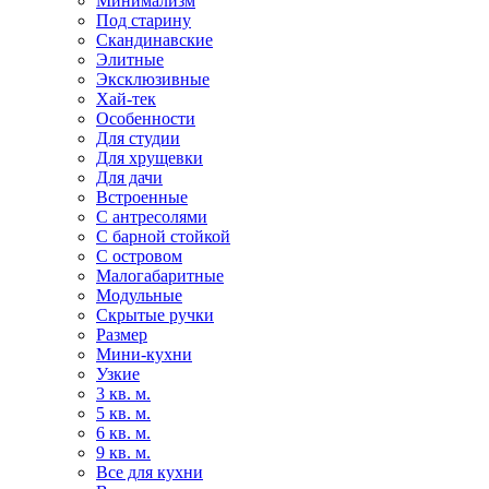
Минимализм
Под старину
Скандинавские
Элитные
Эксклюзивные
Хай-тек
Особенности
Для студии
Для хрущевки
Для дачи
Встроенные
С антресолями
С барной стойкой
С островом
Малогабаритные
Модульные
Скрытые ручки
Размер
Мини-кухни
Узкие
3 кв. м.
5 кв. м.
6 кв. м.
9 кв. м.
Все для кухни