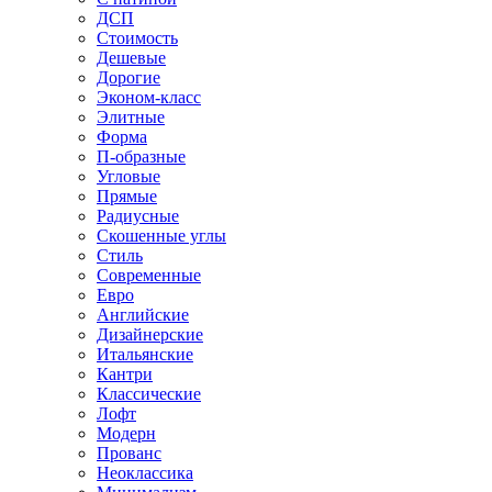
ДСП
Стоимость
Дешевые
Дорогие
Эконом-класс
Элитные
Форма
П-образные
Угловые
Прямые
Радиусные
Скошенные углы
Стиль
Современные
Евро
Английские
Дизайнерские
Итальянские
Кантри
Классические
Лофт
Модерн
Прованс
Неоклассика