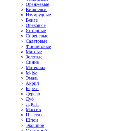
Оранжевые
Вишневые
Изумрудные
Венге
Ореховые
Янтарные
Сиреневые
Салатовые
Фиолетовые
Мятные
Золотые
Синие
Материал
МДФ
Эмаль
Акрил
Береза
Дерево
Дуб
ЛДСП
Массив
Пластик
Шпон
Экошпон
С патиной