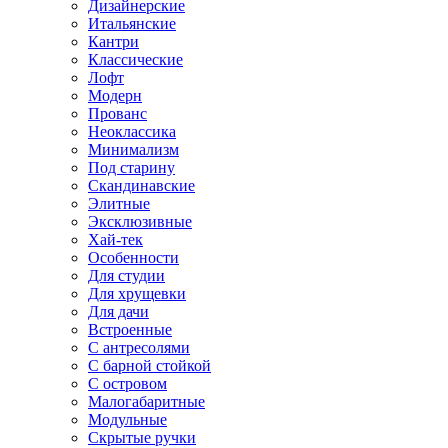
Дизайнерские
Итальянские
Кантри
Классические
Лофт
Модерн
Прованс
Неоклассика
Минимализм
Под старину
Скандинавские
Элитные
Эксклюзивные
Хай-тек
Особенности
Для студии
Для хрущевки
Для дачи
Встроенные
С антресолями
С барной стойкой
С островом
Малогабаритные
Модульные
Скрытые ручки