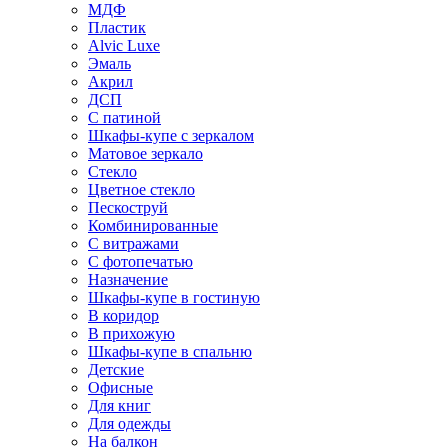
МДФ
Пластик
Alvic Luxe
Эмаль
Акрил
ДСП
С патиной
Шкафы-купе с зеркалом
Матовое зеркало
Стекло
Цветное стекло
Пескоструй
Комбинированные
С витражами
С фотопечатью
Назначение
Шкафы-купе в гостиную
В коридор
В прихожую
Шкафы-купе в спальню
Детские
Офисные
Для книг
Для одежды
На балкон