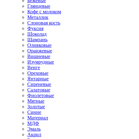
Бежевые
Глянцевые
Кофе с молоком
Металлик
Слоновая кость
Фуксия
Шоколад
Шампань
Оливковые
Оранжевые
Вишневые
Изумрудные
Венге
Ореховые
Янтарные
Сиреневые
Салатовые
Фиолетовые
Мятные
Золотые
Синие
Материал
МДФ
Эмаль
Акрил