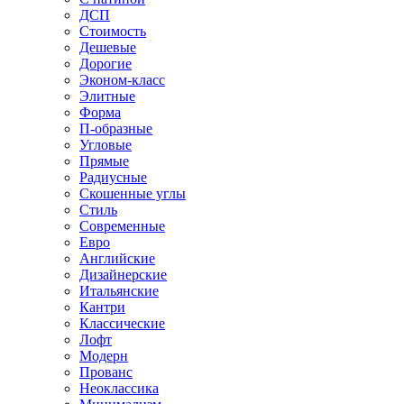
ДСП
Стоимость
Дешевые
Дорогие
Эконом-класс
Элитные
Форма
П-образные
Угловые
Прямые
Радиусные
Скошенные углы
Стиль
Современные
Евро
Английские
Дизайнерские
Итальянские
Кантри
Классические
Лофт
Модерн
Прованс
Неоклассика