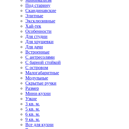
Минимализм
Под старину
Скандинавские
Элитные
Эксклюзивные
Хай-тек
Особенности
Для студии
Для хрущевки
Для дачи
Встроенные
С антресолями
С барной стойкой
С островом
Малогабаритные
Модульные
Скрытые ручки
Размер
Мини-кухни
Узкие
3 кв. м.
5 кв. м.
6 кв. м.
9 кв. м.
Все для кухни