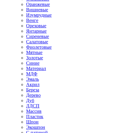
Оранжевые
Вишневые
Изумрудные
Венге
Ореховые
Янтарные
Сиреневые
Салатовые
Фиолетовые
Мятные
Золотые
Синие
Материал
МДФ
Эмаль
Акрил
Береза
Дерево
Дуб
ЛДСП
Массив
Пластик
Шпон
Экошпон
С патиной