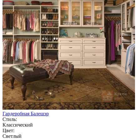
Гардеробная Балешэр
Стиль:
Классический
Цвет:
Светлый