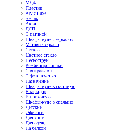
МДФ
Пластик
Alvic Luxe
Эмаль
Акрил
ДСП
С патиной
Шкафы-купе с зеркалом
Матовое зеркало
Стекло
Цветное стекло
Пескоструй
Комбинированные
С витражами
С фотопечатью
Назначение
Шкафы-купе в гостиную
В коридор
В прихожую
Шкафы-купе в спальню
Детские
Офисные
Для книг
Для одежды
На балкон