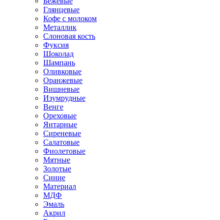
Бежевые
Глянцевые
Кофе с молоком
Металлик
Слоновая кость
Фуксия
Шоколад
Шампань
Оливковые
Оранжевые
Вишневые
Изумрудные
Венге
Ореховые
Янтарные
Сиреневые
Салатовые
Фиолетовые
Мятные
Золотые
Синие
Материал
МДФ
Эмаль
Акрил