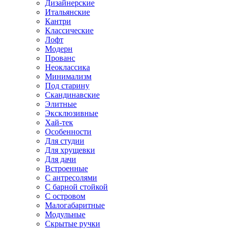
Дизайнерские
Итальянские
Кантри
Классические
Лофт
Модерн
Прованс
Неоклассика
Минимализм
Под старину
Скандинавские
Элитные
Эксклюзивные
Хай-тек
Особенности
Для студии
Для хрущевки
Для дачи
Встроенные
С антресолями
С барной стойкой
С островом
Малогабаритные
Модульные
Скрытые ручки