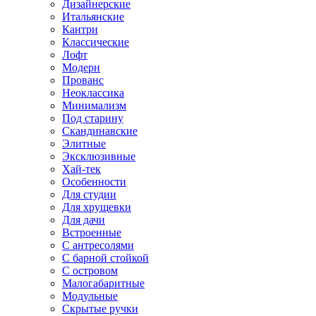
Дизайнерские
Итальянские
Кантри
Классические
Лофт
Модерн
Прованс
Неоклассика
Минимализм
Под старину
Скандинавские
Элитные
Эксклюзивные
Хай-тек
Особенности
Для студии
Для хрущевки
Для дачи
Встроенные
С антресолями
С барной стойкой
С островом
Малогабаритные
Модульные
Скрытые ручки