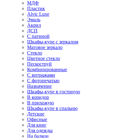
МДФ
Пластик
Alvic Luxe
Эмаль
Акрил
ДСП
С патиной
Шкафы-купе с зеркалом
Матовое зеркало
Стекло
Цветное стекло
Пескоструй
Комбинированные
С витражами
С фотопечатью
Назначение
Шкафы-купе в гостиную
В коридор
В прихожую
Шкафы-купе в спальню
Детские
Офисные
Для книг
Для одежды
На балкон