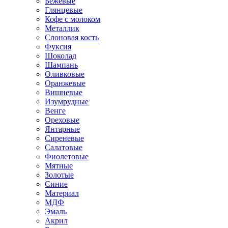
Бежевые
Глянцевые
Кофе с молоком
Металлик
Слоновая кость
Фуксия
Шоколад
Шампань
Оливковые
Оранжевые
Вишневые
Изумрудные
Венге
Ореховые
Янтарные
Сиреневые
Салатовые
Фиолетовые
Мятные
Золотые
Синие
Материал
МДФ
Эмаль
Акрил