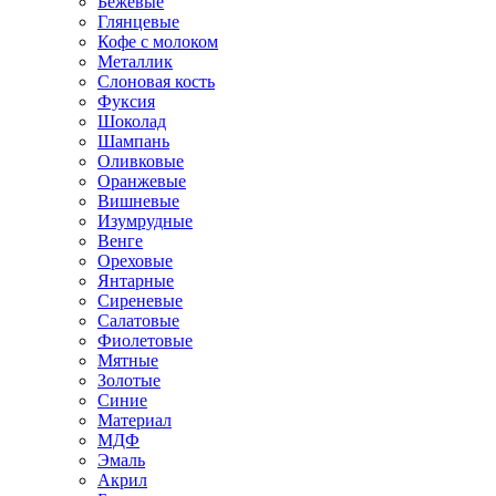
Бежевые
Глянцевые
Кофе с молоком
Металлик
Слоновая кость
Фуксия
Шоколад
Шампань
Оливковые
Оранжевые
Вишневые
Изумрудные
Венге
Ореховые
Янтарные
Сиреневые
Салатовые
Фиолетовые
Мятные
Золотые
Синие
Материал
МДФ
Эмаль
Акрил