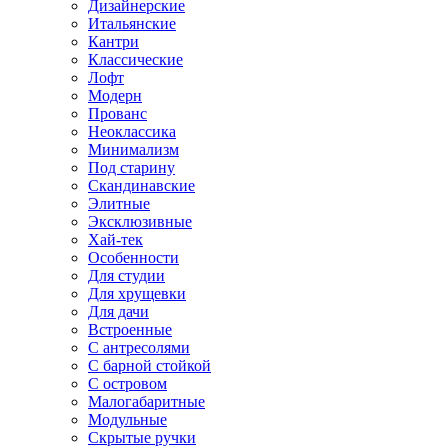
Дизайнерские
Итальянские
Кантри
Классические
Лофт
Модерн
Прованс
Неоклассика
Минимализм
Под старину
Скандинавские
Элитные
Эксклюзивные
Хай-тек
Особенности
Для студии
Для хрущевки
Для дачи
Встроенные
С антресолями
С барной стойкой
С островом
Малогабаритные
Модульные
Скрытые ручки