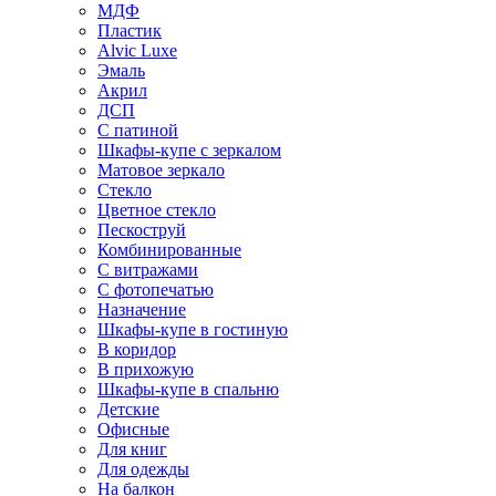
МДФ
Пластик
Alvic Luxe
Эмаль
Акрил
ДСП
С патиной
Шкафы-купе с зеркалом
Матовое зеркало
Стекло
Цветное стекло
Пескоструй
Комбинированные
С витражами
С фотопечатью
Назначение
Шкафы-купе в гостиную
В коридор
В прихожую
Шкафы-купе в спальню
Детские
Офисные
Для книг
Для одежды
На балкон