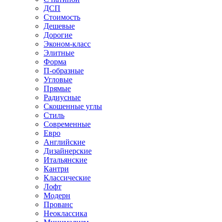
ДСП
Стоимость
Дешевые
Дорогие
Эконом-класс
Элитные
Форма
П-образные
Угловые
Прямые
Радиусные
Скошенные углы
Стиль
Современные
Евро
Английские
Дизайнерские
Итальянские
Кантри
Классические
Лофт
Модерн
Прованс
Неоклассика