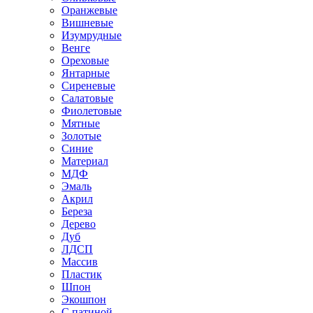
Оранжевые
Вишневые
Изумрудные
Венге
Ореховые
Янтарные
Сиреневые
Салатовые
Фиолетовые
Мятные
Золотые
Синие
Материал
МДФ
Эмаль
Акрил
Береза
Дерево
Дуб
ЛДСП
Массив
Пластик
Шпон
Экошпон
С патиной