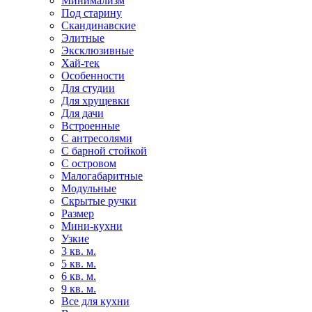
Минимализм
Под старину
Скандинавские
Элитные
Эксклюзивные
Хай-тек
Особенности
Для студии
Для хрущевки
Для дачи
Встроенные
С антресолями
С барной стойкой
С островом
Малогабаритные
Модульные
Скрытые ручки
Размер
Мини-кухни
Узкие
3 кв. м.
5 кв. м.
6 кв. м.
9 кв. м.
Все для кухни