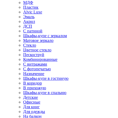
МДФ
Пластик
Alvic Luxe
Эмаль
Акрил
ДСП
С патиной
Шкафы-купе с зеркалом
Матовое зеркало
Стекло
Цветное стекло
Пескоструй
Комбинированные
С витражами
С фотопечатью
Назначение
Шкафы-купе в гостиную
В коридор
В прихожую
Шкафы-купе в спальню
Детские
Офисные
Для книг
Для одежды
На балкон