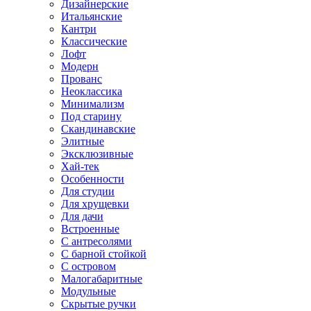
Дизайнерские
Итальянские
Кантри
Классические
Лофт
Модерн
Прованс
Неоклассика
Минимализм
Под старину
Скандинавские
Элитные
Эксклюзивные
Хай-тек
Особенности
Для студии
Для хрущевки
Для дачи
Встроенные
С антресолями
С барной стойкой
С островом
Малогабаритные
Модульные
Скрытые ручки