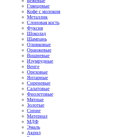
Бежевые
Глянцевые
Кофе с молоком
Металлик
Слоновая кость
Фуксия
Шоколад
Шампань
Оливковые
Оранжевые
Вишневые
Изумрудные
Венге
Ореховые
Янтарные
Сиреневые
Салатовые
Фиолетовые
Мятные
Золотые
Синие
Материал
МДФ
Эмаль
Акрил