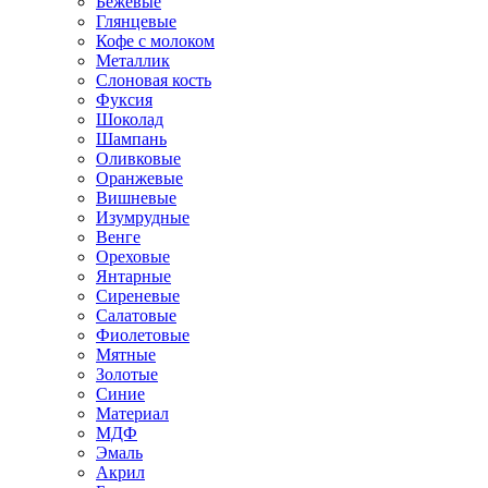
Бежевые
Глянцевые
Кофе с молоком
Металлик
Слоновая кость
Фуксия
Шоколад
Шампань
Оливковые
Оранжевые
Вишневые
Изумрудные
Венге
Ореховые
Янтарные
Сиреневые
Салатовые
Фиолетовые
Мятные
Золотые
Синие
Материал
МДФ
Эмаль
Акрил