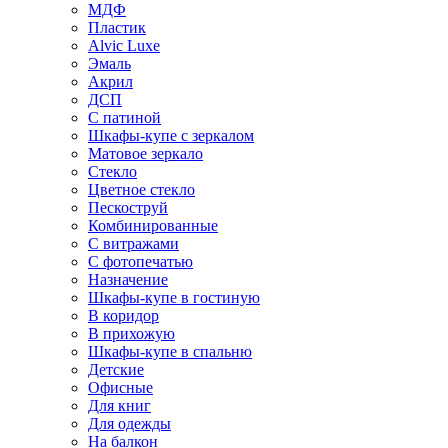
МДФ
Пластик
Alvic Luxe
Эмаль
Акрил
ДСП
С патиной
Шкафы-купе с зеркалом
Матовое зеркало
Стекло
Цветное стекло
Пескоструй
Комбинированные
С витражами
С фотопечатью
Назначение
Шкафы-купе в гостиную
В коридор
В прихожую
Шкафы-купе в спальню
Детские
Офисные
Для книг
Для одежды
На балкон