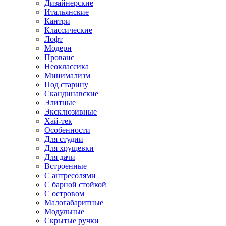
Дизайнерские
Итальянские
Кантри
Классические
Лофт
Модерн
Прованс
Неоклассика
Минимализм
Под старину
Скандинавские
Элитные
Эксклюзивные
Хай-тек
Особенности
Для студии
Для хрущевки
Для дачи
Встроенные
С антресолями
С барной стойкой
С островом
Малогабаритные
Модульные
Скрытые ручки