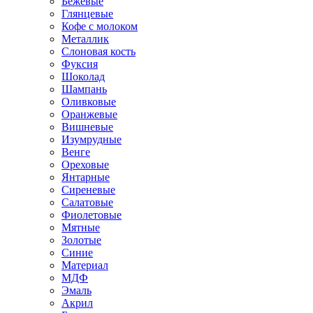
Бежевые
Глянцевые
Кофе с молоком
Металлик
Слоновая кость
Фуксия
Шоколад
Шампань
Оливковые
Оранжевые
Вишневые
Изумрудные
Венге
Ореховые
Янтарные
Сиреневые
Салатовые
Фиолетовые
Мятные
Золотые
Синие
Материал
МДФ
Эмаль
Акрил