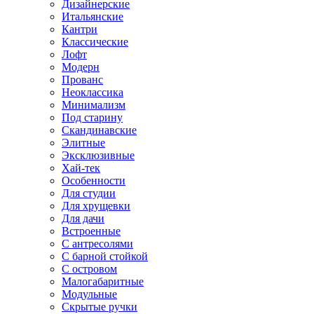
Дизайнерские
Итальянские
Кантри
Классические
Лофт
Модерн
Прованс
Неоклассика
Минимализм
Под старину
Скандинавские
Элитные
Эксклюзивные
Хай-тек
Особенности
Для студии
Для хрущевки
Для дачи
Встроенные
С антресолями
С барной стойкой
С островом
Малогабаритные
Модульные
Скрытые ручки