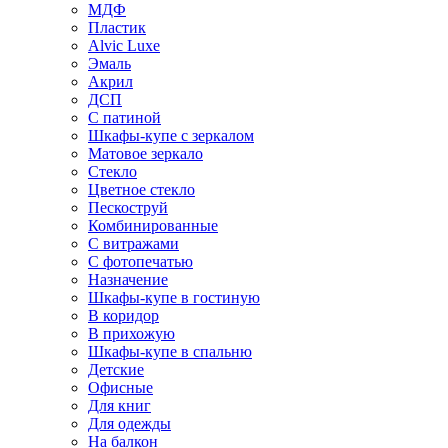
МДФ
Пластик
Alvic Luxe
Эмаль
Акрил
ДСП
С патиной
Шкафы-купе с зеркалом
Матовое зеркало
Стекло
Цветное стекло
Пескоструй
Комбинированные
С витражами
С фотопечатью
Назначение
Шкафы-купе в гостиную
В коридор
В прихожую
Шкафы-купе в спальню
Детские
Офисные
Для книг
Для одежды
На балкон