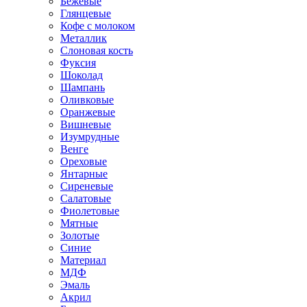
Бежевые
Глянцевые
Кофе с молоком
Металлик
Слоновая кость
Фуксия
Шоколад
Шампань
Оливковые
Оранжевые
Вишневые
Изумрудные
Венге
Ореховые
Янтарные
Сиреневые
Салатовые
Фиолетовые
Мятные
Золотые
Синие
Материал
МДФ
Эмаль
Акрил