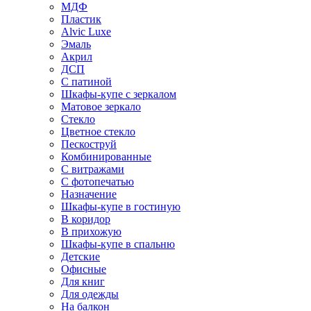
МДФ
Пластик
Alvic Luxe
Эмаль
Акрил
ДСП
С патиной
Шкафы-купе с зеркалом
Матовое зеркало
Стекло
Цветное стекло
Пескоструй
Комбинированные
С витражами
С фотопечатью
Назначение
Шкафы-купе в гостиную
В коридор
В прихожую
Шкафы-купе в спальню
Детские
Офисные
Для книг
Для одежды
На балкон