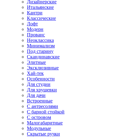
Дизайнерские
Итальянские
Кантри
Классические
Лофт
Модерн
Прованс
Неоклассика
Минимализм
Под старину
Скандинавские
Элитные
Эксклюзивные
Хай-тек
Особенности
Для студии
Для хрущевки
Для дачи
Встроенные
С антресолями
С барной стойкой
С островом
Малогабаритные
Модульные
Скрытые ручки