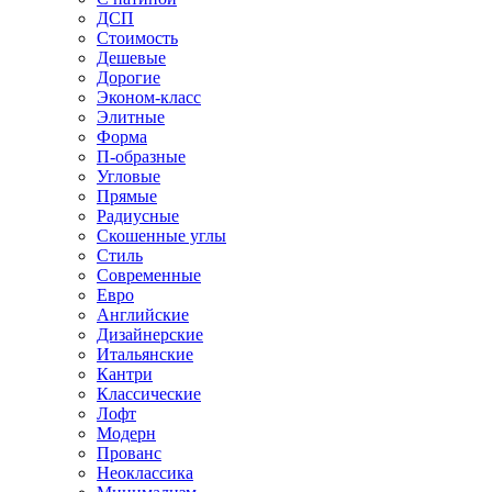
ДСП
Стоимость
Дешевые
Дорогие
Эконом-класс
Элитные
Форма
П-образные
Угловые
Прямые
Радиусные
Скошенные углы
Стиль
Современные
Евро
Английские
Дизайнерские
Итальянские
Кантри
Классические
Лофт
Модерн
Прованс
Неоклассика