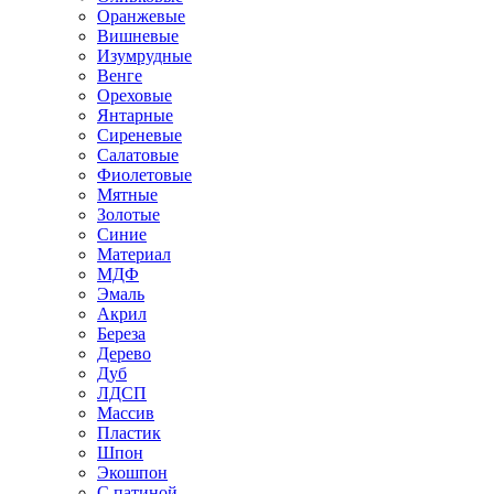
Оранжевые
Вишневые
Изумрудные
Венге
Ореховые
Янтарные
Сиреневые
Салатовые
Фиолетовые
Мятные
Золотые
Синие
Материал
МДФ
Эмаль
Акрил
Береза
Дерево
Дуб
ЛДСП
Массив
Пластик
Шпон
Экошпон
С патиной