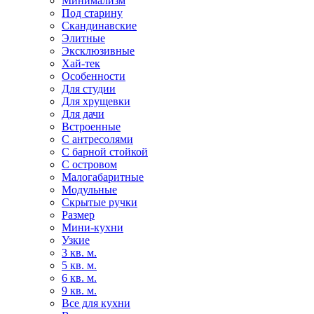
Минимализм
Под старину
Скандинавские
Элитные
Эксклюзивные
Хай-тек
Особенности
Для студии
Для хрущевки
Для дачи
Встроенные
С антресолями
С барной стойкой
С островом
Малогабаритные
Модульные
Скрытые ручки
Размер
Мини-кухни
Узкие
3 кв. м.
5 кв. м.
6 кв. м.
9 кв. м.
Все для кухни