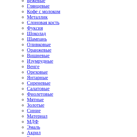
Бежевые
Глянцевые
Кофе с молоком
Металлик
Слоновая кость
Фуксия
Шоколад
Шампань
Оливковые
Оранжевые
Вишневые
Изумрудные
Венге
Ореховые
Янтарные
Сиреневые
Салатовые
Фиолетовые
Мятные
Золотые
Синие
Материал
МДФ
Эмаль
Акрил