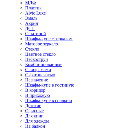
МДФ
Пластик
Alvic Luxe
Эмаль
Акрил
ДСП
С патиной
Шкафы-купе с зеркалом
Матовое зеркало
Стекло
Цветное стекло
Пескоструй
Комбинированные
С витражами
С фотопечатью
Назначение
Шкафы-купе в гостиную
В коридор
В прихожую
Шкафы-купе в спальню
Детские
Офисные
Для книг
Для одежды
На балкон