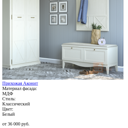
Прихожая Аконит
Материал фасада:
МДФ
Стиль:
Классический
Цвет:
Белый
от 36 000 руб.