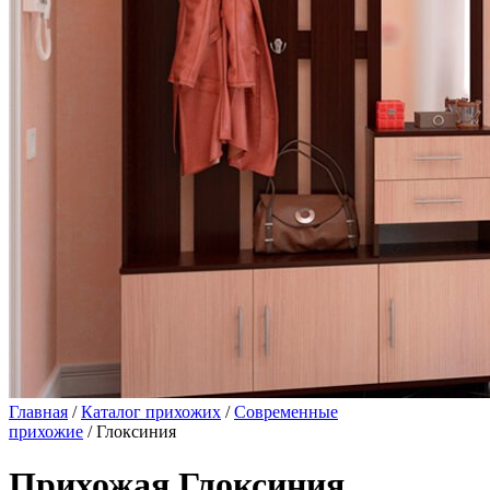
Главная
/
Каталог прихожих
/
Современные
прихожие
/ Глоксиния
Прихожая Глоксиния