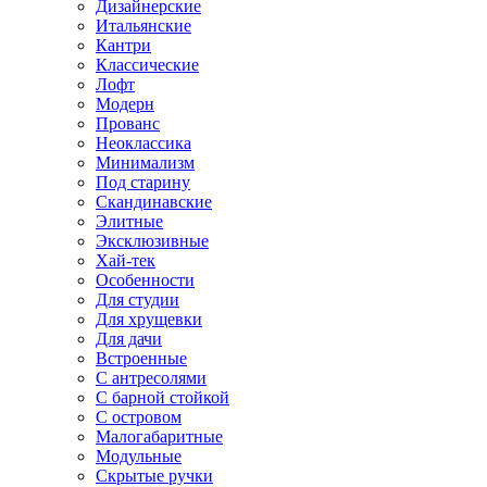
Дизайнерские
Итальянские
Кантри
Классические
Лофт
Модерн
Прованс
Неоклассика
Минимализм
Под старину
Скандинавские
Элитные
Эксклюзивные
Хай-тек
Особенности
Для студии
Для хрущевки
Для дачи
Встроенные
С антресолями
С барной стойкой
С островом
Малогабаритные
Модульные
Скрытые ручки