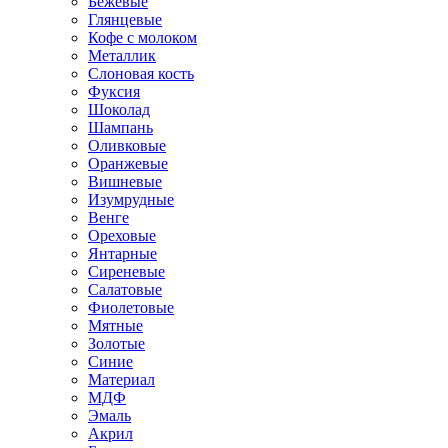
Бежевые
Глянцевые
Кофе с молоком
Металлик
Слоновая кость
Фуксия
Шоколад
Шампань
Оливковые
Оранжевые
Вишневые
Изумрудные
Венге
Ореховые
Янтарные
Сиреневые
Салатовые
Фиолетовые
Мятные
Золотые
Синие
Материал
МДФ
Эмаль
Акрил