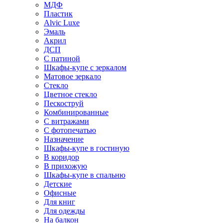
МДФ
Пластик
Alvic Luxe
Эмаль
Акрил
ДСП
С патиной
Шкафы-купе с зеркалом
Матовое зеркало
Стекло
Цветное стекло
Пескоструй
Комбинированные
С витражами
С фотопечатью
Назначение
Шкафы-купе в гостиную
В коридор
В прихожую
Шкафы-купе в спальню
Детские
Офисные
Для книг
Для одежды
На балкон