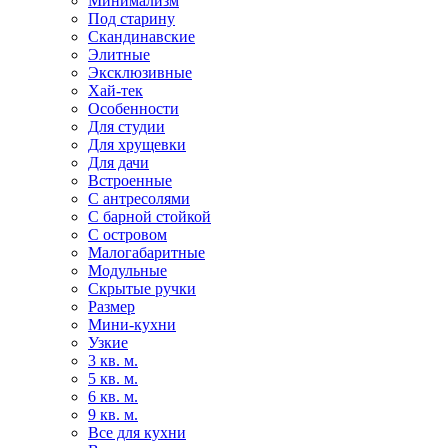
Минимализм
Под старину
Скандинавские
Элитные
Эксклюзивные
Хай-тек
Особенности
Для студии
Для хрущевки
Для дачи
Встроенные
С антресолями
С барной стойкой
С островом
Малогабаритные
Модульные
Скрытые ручки
Размер
Мини-кухни
Узкие
3 кв. м.
5 кв. м.
6 кв. м.
9 кв. м.
Все для кухни