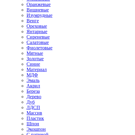
Оранжевые
Вишневые
Изумрудные
Венге
Ореховые
Янтарные
Сиреневые
Салатовые
Фиолетовые
Мятные
Золотые
Синие
Материал
МДФ
Эмаль
Акрил
Береза
Дерево
Дуб
ЛДСП
Массив
Пластик
Шпон
Экошпон
С патиной