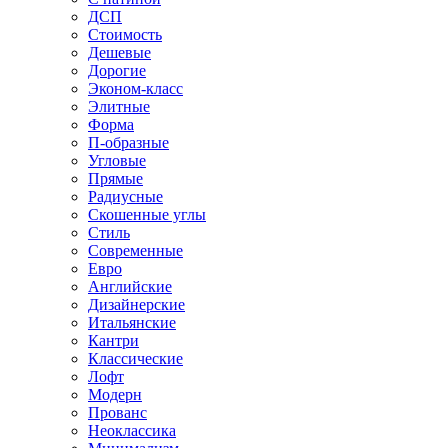
ДСП
Стоимость
Дешевые
Дорогие
Эконом-класс
Элитные
Форма
П-образные
Угловые
Прямые
Радиусные
Скошенные углы
Стиль
Современные
Евро
Английские
Дизайнерские
Итальянские
Кантри
Классические
Лофт
Модерн
Прованс
Неоклассика