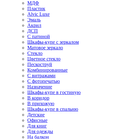
МДФ
Пластик
Alvic Luxe
Эмаль
Акрил
ДСП
С патиной
Шкафы-купе с зеркалом
Матовое зеркало
Стекло
Цветное стекло
Пескоструй
Комбинированные
С витражами
С фотопечатью
Назначение
Шкафы-купе в гостиную
В коридор
В прихожую
Шкафы-купе в спальню
Детские
Офисные
Для книг
Для одежды
На балкон