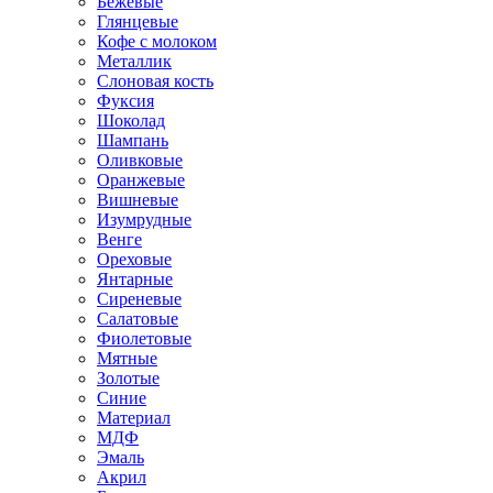
Бежевые
Глянцевые
Кофе с молоком
Металлик
Слоновая кость
Фуксия
Шоколад
Шампань
Оливковые
Оранжевые
Вишневые
Изумрудные
Венге
Ореховые
Янтарные
Сиреневые
Салатовые
Фиолетовые
Мятные
Золотые
Синие
Материал
МДФ
Эмаль
Акрил