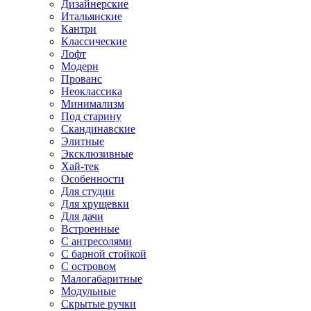
Дизайнерские
Итальянские
Кантри
Классические
Лофт
Модерн
Прованс
Неоклассика
Минимализм
Под старину
Скандинавские
Элитные
Эксклюзивные
Хай-тек
Особенности
Для студии
Для хрущевки
Для дачи
Встроенные
С антресолями
С барной стойкой
С островом
Малогабаритные
Модульные
Скрытые ручки