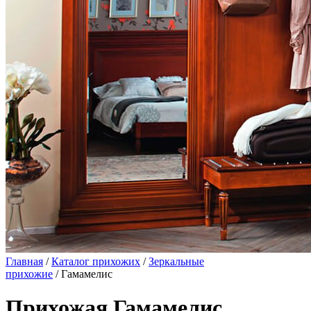
Главная
/
Каталог прихожих
/
Зеркальные
прихожие
/ Гамамелис
Прихожая Гамамелис