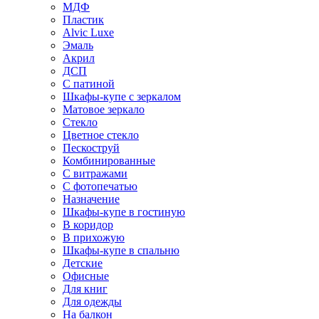
МДФ
Пластик
Alvic Luxe
Эмаль
Акрил
ДСП
С патиной
Шкафы-купе с зеркалом
Матовое зеркало
Стекло
Цветное стекло
Пескоструй
Комбинированные
С витражами
С фотопечатью
Назначение
Шкафы-купе в гостиную
В коридор
В прихожую
Шкафы-купе в спальню
Детские
Офисные
Для книг
Для одежды
На балкон