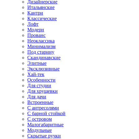
Дизайнерские
Итальянские
Кантри
Классические
Лофт
Модерн
Прованс
Неоклассика
Минимализм
Под старину
Скандинавские
Элитные
Эксклюзивные
Хай-тек
Особенности
Для студии
Для хрущевки
Для дачи
Встроенные
С антресолями
С барной стойкой
С островом
Малогабаритные
Модульные
Скрытые ручки