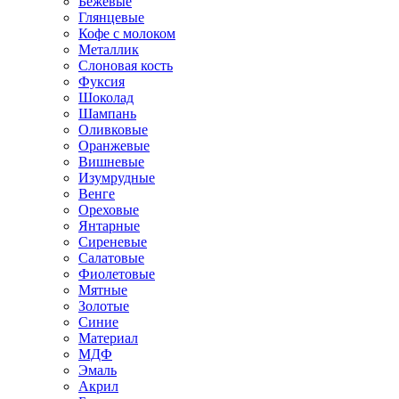
Бежевые
Глянцевые
Кофе с молоком
Металлик
Слоновая кость
Фуксия
Шоколад
Шампань
Оливковые
Оранжевые
Вишневые
Изумрудные
Венге
Ореховые
Янтарные
Сиреневые
Салатовые
Фиолетовые
Мятные
Золотые
Синие
Материал
МДФ
Эмаль
Акрил