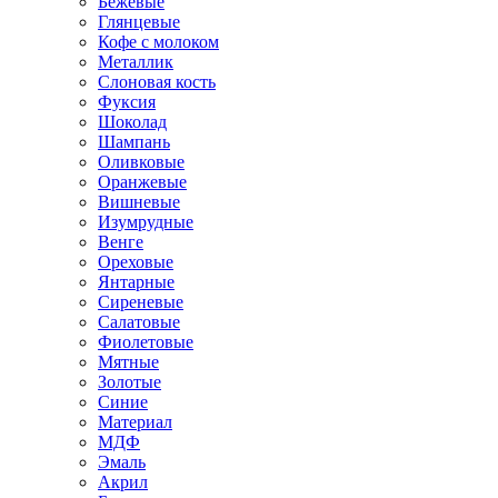
Бежевые
Глянцевые
Кофе с молоком
Металлик
Слоновая кость
Фуксия
Шоколад
Шампань
Оливковые
Оранжевые
Вишневые
Изумрудные
Венге
Ореховые
Янтарные
Сиреневые
Салатовые
Фиолетовые
Мятные
Золотые
Синие
Материал
МДФ
Эмаль
Акрил