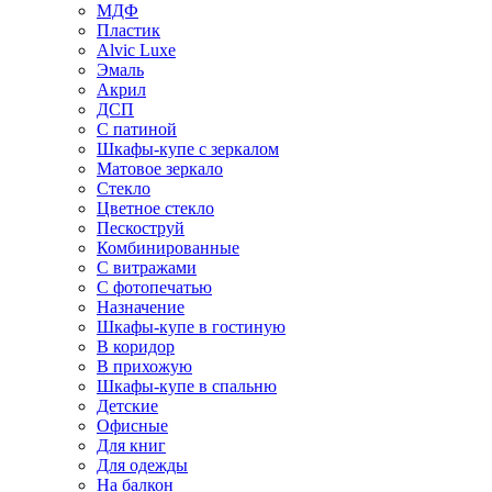
МДФ
Пластик
Alvic Luxe
Эмаль
Акрил
ДСП
С патиной
Шкафы-купе с зеркалом
Матовое зеркало
Стекло
Цветное стекло
Пескоструй
Комбинированные
С витражами
С фотопечатью
Назначение
Шкафы-купе в гостиную
В коридор
В прихожую
Шкафы-купе в спальню
Детские
Офисные
Для книг
Для одежды
На балкон