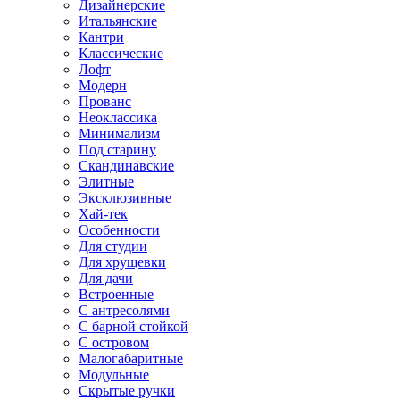
Дизайнерские
Итальянские
Кантри
Классические
Лофт
Модерн
Прованс
Неоклассика
Минимализм
Под старину
Скандинавские
Элитные
Эксклюзивные
Хай-тек
Особенности
Для студии
Для хрущевки
Для дачи
Встроенные
С антресолями
С барной стойкой
С островом
Малогабаритные
Модульные
Скрытые ручки