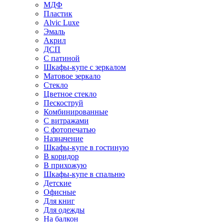
МДФ
Пластик
Alvic Luxe
Эмаль
Акрил
ДСП
С патиной
Шкафы-купе с зеркалом
Матовое зеркало
Стекло
Цветное стекло
Пескоструй
Комбинированные
С витражами
С фотопечатью
Назначение
Шкафы-купе в гостиную
В коридор
В прихожую
Шкафы-купе в спальню
Детские
Офисные
Для книг
Для одежды
На балкон