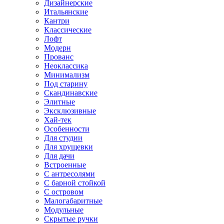
Дизайнерские
Итальянские
Кантри
Классические
Лофт
Модерн
Прованс
Неоклассика
Минимализм
Под старину
Скандинавские
Элитные
Эксклюзивные
Хай-тек
Особенности
Для студии
Для хрущевки
Для дачи
Встроенные
С антресолями
С барной стойкой
С островом
Малогабаритные
Модульные
Скрытые ручки