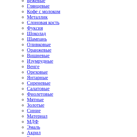
Бежевые
Глянцевые
Кофе с молоком
Металлик
Слоновая кость
Фуксия
Шоколад
Шампань
Оливковые
Оранжевые
Вишневые
Изумрудные
Венге
Ореховые
Янтарные
Сиреневые
Салатовые
Фиолетовые
Мятные
Золотые
Синие
Материал
МДФ
Эмаль
Акрил