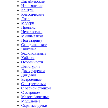
Дизайнерские
Итальянские
Кантри
Классические
Лофт
Модерн
Прованс
Неоклассика
Минимализм
Под старину
Скандинавские
Элитные
Эксклюзивные
Хай-тек
Особенности
Для студии
Для хрущевки
Для дачи
Встроенные
С антресолями
С барной стойкой
С островом
Малогабаритные
Модульные
Скрытые ручки