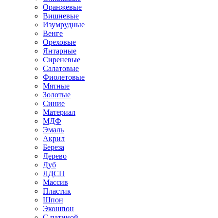
Оранжевые
Вишневые
Изумрудные
Венге
Ореховые
Янтарные
Сиреневые
Салатовые
Фиолетовые
Мятные
Золотые
Синие
Материал
МДФ
Эмаль
Акрил
Береза
Дерево
Дуб
ЛДСП
Массив
Пластик
Шпон
Экошпон
С патиной