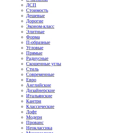
ДСП
Стоимость
Дешевые
Дорогие
Эконом-класс
Элитные
Форма
П-образные
Угловые
Прямые
Радиусные
Скошенные углы
Стиль
Современные
Евро
Английские
Дизайнерские
Итальянские
Кантри
Классические
Лофт
Модерн
Прованс
Неоклассика