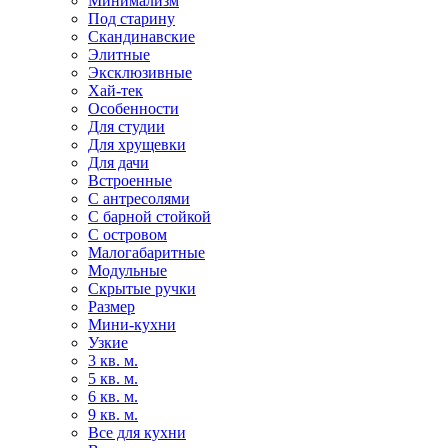
Минимализм
Под старину
Скандинавские
Элитные
Эксклюзивные
Хай-тек
Особенности
Для студии
Для хрущевки
Для дачи
Встроенные
С антресолями
С барной стойкой
С островом
Малогабаритные
Модульные
Скрытые ручки
Размер
Мини-кухни
Узкие
3 кв. м.
5 кв. м.
6 кв. м.
9 кв. м.
Все для кухни