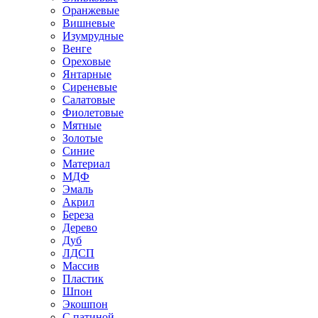
Оранжевые
Вишневые
Изумрудные
Венге
Ореховые
Янтарные
Сиреневые
Салатовые
Фиолетовые
Мятные
Золотые
Синие
Материал
МДФ
Эмаль
Акрил
Береза
Дерево
Дуб
ЛДСП
Массив
Пластик
Шпон
Экошпон
С патиной