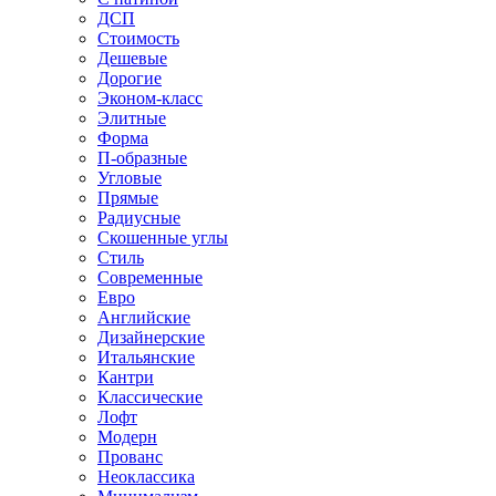
ДСП
Стоимость
Дешевые
Дорогие
Эконом-класс
Элитные
Форма
П-образные
Угловые
Прямые
Радиусные
Скошенные углы
Стиль
Современные
Евро
Английские
Дизайнерские
Итальянские
Кантри
Классические
Лофт
Модерн
Прованс
Неоклассика