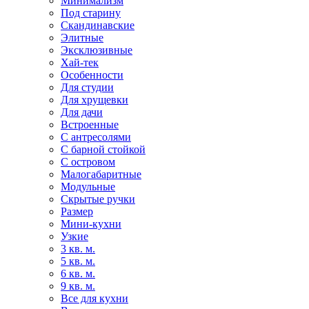
Минимализм
Под старину
Скандинавские
Элитные
Эксклюзивные
Хай-тек
Особенности
Для студии
Для хрущевки
Для дачи
Встроенные
С антресолями
С барной стойкой
С островом
Малогабаритные
Модульные
Скрытые ручки
Размер
Мини-кухни
Узкие
3 кв. м.
5 кв. м.
6 кв. м.
9 кв. м.
Все для кухни