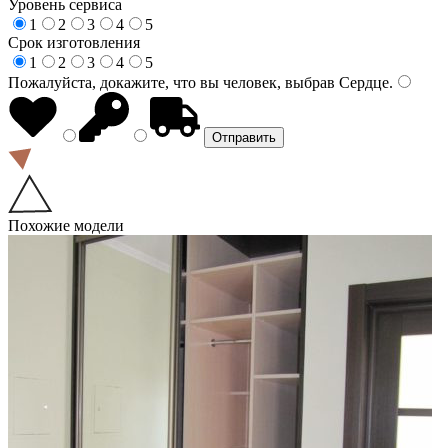
Уровень сервиса
1
2
3
4
5
Срок изготовления
1
2
3
4
5
Пожалуйста, докажите, что вы человек, выбрав
Сердце
.
Похожие модели