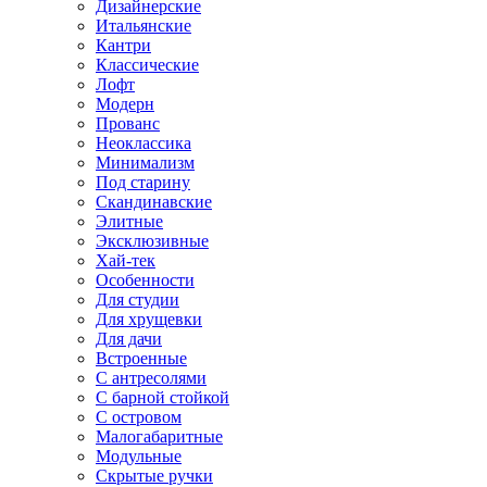
Дизайнерские
Итальянские
Кантри
Классические
Лофт
Модерн
Прованс
Неоклассика
Минимализм
Под старину
Скандинавские
Элитные
Эксклюзивные
Хай-тек
Особенности
Для студии
Для хрущевки
Для дачи
Встроенные
С антресолями
С барной стойкой
С островом
Малогабаритные
Модульные
Скрытые ручки