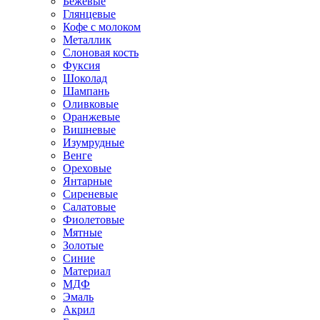
Бежевые
Глянцевые
Кофе с молоком
Металлик
Слоновая кость
Фуксия
Шоколад
Шампань
Оливковые
Оранжевые
Вишневые
Изумрудные
Венге
Ореховые
Янтарные
Сиреневые
Салатовые
Фиолетовые
Мятные
Золотые
Синие
Материал
МДФ
Эмаль
Акрил