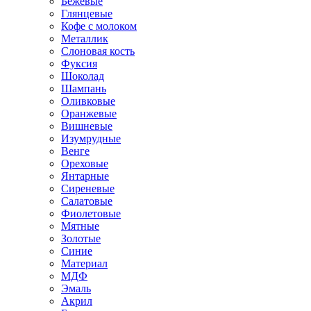
Бежевые
Глянцевые
Кофе с молоком
Металлик
Слоновая кость
Фуксия
Шоколад
Шампань
Оливковые
Оранжевые
Вишневые
Изумрудные
Венге
Ореховые
Янтарные
Сиреневые
Салатовые
Фиолетовые
Мятные
Золотые
Синие
Материал
МДФ
Эмаль
Акрил