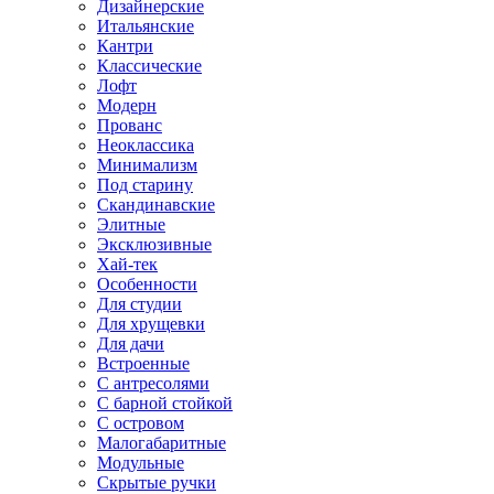
Дизайнерские
Итальянские
Кантри
Классические
Лофт
Модерн
Прованс
Неоклассика
Минимализм
Под старину
Скандинавские
Элитные
Эксклюзивные
Хай-тек
Особенности
Для студии
Для хрущевки
Для дачи
Встроенные
С антресолями
С барной стойкой
С островом
Малогабаритные
Модульные
Скрытые ручки