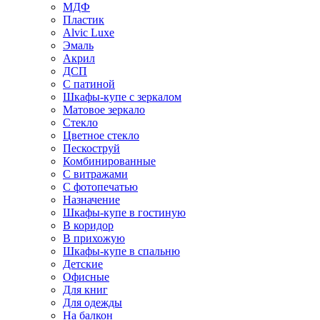
МДФ
Пластик
Alvic Luxe
Эмаль
Акрил
ДСП
С патиной
Шкафы-купе с зеркалом
Матовое зеркало
Стекло
Цветное стекло
Пескоструй
Комбинированные
С витражами
С фотопечатью
Назначение
Шкафы-купе в гостиную
В коридор
В прихожую
Шкафы-купе в спальню
Детские
Офисные
Для книг
Для одежды
На балкон