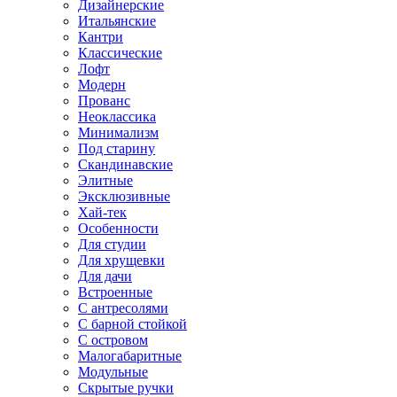
Дизайнерские
Итальянские
Кантри
Классические
Лофт
Модерн
Прованс
Неоклассика
Минимализм
Под старину
Скандинавские
Элитные
Эксклюзивные
Хай-тек
Особенности
Для студии
Для хрущевки
Для дачи
Встроенные
С антресолями
С барной стойкой
С островом
Малогабаритные
Модульные
Скрытые ручки