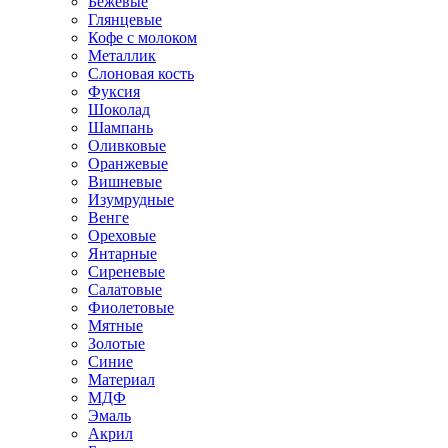
Бежевые
Глянцевые
Кофе с молоком
Металлик
Слоновая кость
Фуксия
Шоколад
Шампань
Оливковые
Оранжевые
Вишневые
Изумрудные
Венге
Ореховые
Янтарные
Сиреневые
Салатовые
Фиолетовые
Мятные
Золотые
Синие
Материал
МДФ
Эмаль
Акрил