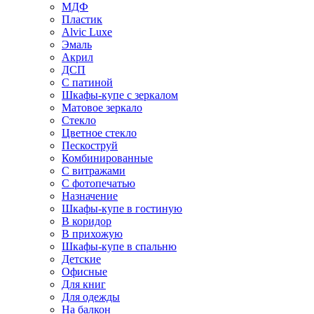
МДФ
Пластик
Alvic Luxe
Эмаль
Акрил
ДСП
С патиной
Шкафы-купе с зеркалом
Матовое зеркало
Стекло
Цветное стекло
Пескоструй
Комбинированные
С витражами
С фотопечатью
Назначение
Шкафы-купе в гостиную
В коридор
В прихожую
Шкафы-купе в спальню
Детские
Офисные
Для книг
Для одежды
На балкон