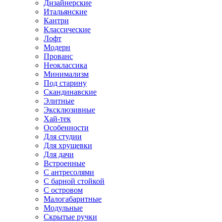
Дизайнерские
Итальянские
Кантри
Классические
Лофт
Модерн
Прованс
Неоклассика
Минимализм
Под старину
Скандинавские
Элитные
Эксклюзивные
Хай-тек
Особенности
Для студии
Для хрущевки
Для дачи
Встроенные
С антресолями
С барной стойкой
С островом
Малогабаритные
Модульные
Скрытые ручки