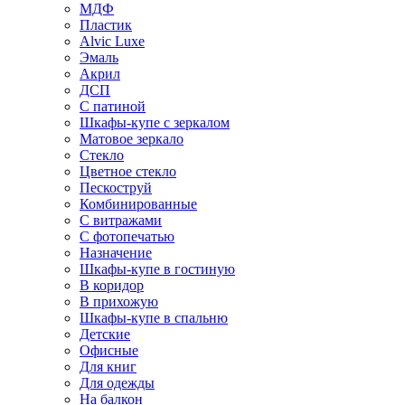
МДФ
Пластик
Alvic Luxe
Эмаль
Акрил
ДСП
С патиной
Шкафы-купе с зеркалом
Матовое зеркало
Стекло
Цветное стекло
Пескоструй
Комбинированные
С витражами
С фотопечатью
Назначение
Шкафы-купе в гостиную
В коридор
В прихожую
Шкафы-купе в спальню
Детские
Офисные
Для книг
Для одежды
На балкон