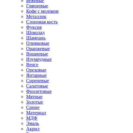
Бежевые
Глянцевые
Кофе с молоком
Металлик
Слоновая кость
Фуксия
Шоколад
Шампань
Оливковые
Оранжевые
Вишневые
Изумрудные
Венге
Ореховые
Янтарные
Сиреневые
Салатовые
Фиолетовые
Мятные
Золотые
Синие
Материал
МДФ
Эмаль
Акрил