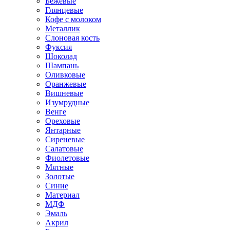
Бежевые
Глянцевые
Кофе с молоком
Металлик
Слоновая кость
Фуксия
Шоколад
Шампань
Оливковые
Оранжевые
Вишневые
Изумрудные
Венге
Ореховые
Янтарные
Сиреневые
Салатовые
Фиолетовые
Мятные
Золотые
Синие
Материал
МДФ
Эмаль
Акрил