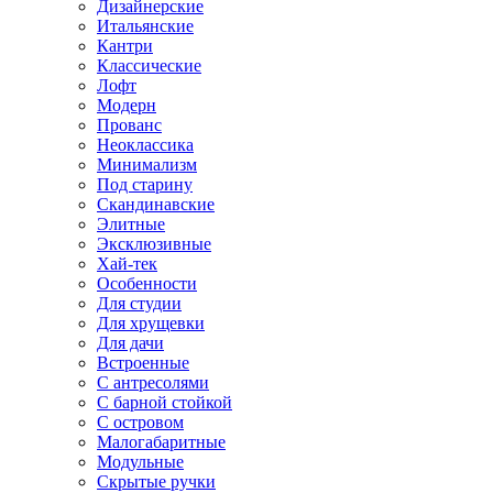
Дизайнерские
Итальянские
Кантри
Классические
Лофт
Модерн
Прованс
Неоклассика
Минимализм
Под старину
Скандинавские
Элитные
Эксклюзивные
Хай-тек
Особенности
Для студии
Для хрущевки
Для дачи
Встроенные
С антресолями
С барной стойкой
С островом
Малогабаритные
Модульные
Скрытые ручки