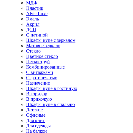
МДФ
Пластик
Alvic Luxe
Эмаль
Акрил
ДСП
С патиной
Шкафы-купе с зеркалом
Матовое зеркало
Стекло
Цветное стекло
Пескоструй
Комбинированные
С витражами
С фотопечатью
Назначение
Шкафы-купе в гостиную
В коридор
В прихожую
Шкафы-купе в спальню
Детские
Офисные
Для книг
Для одежды
На балкон