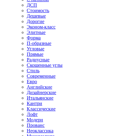
ДСП
Стоимость
Дешевые
Дорогие
Эконом-класс
Элитные
Форма
П-образные
Угловые
Прямые
Радиусные
Скошенные углы
Стиль
Современные
Евро
Английские
Дизайнерские
Итальянские
Кантри
Классические
Лофт
Модерн
Прованс
Неоклассика