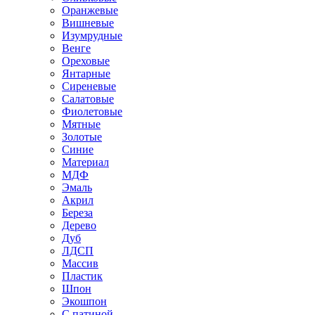
Оранжевые
Вишневые
Изумрудные
Венге
Ореховые
Янтарные
Сиреневые
Салатовые
Фиолетовые
Мятные
Золотые
Синие
Материал
МДФ
Эмаль
Акрил
Береза
Дерево
Дуб
ЛДСП
Массив
Пластик
Шпон
Экошпон
С патиной