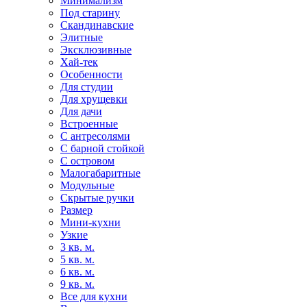
Минимализм
Под старину
Скандинавские
Элитные
Эксклюзивные
Хай-тек
Особенности
Для студии
Для хрущевки
Для дачи
Встроенные
С антресолями
С барной стойкой
С островом
Малогабаритные
Модульные
Скрытые ручки
Размер
Мини-кухни
Узкие
3 кв. м.
5 кв. м.
6 кв. м.
9 кв. м.
Все для кухни