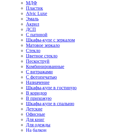
МДФ
Пластик
Alvic Luxe
Эмаль
Акрил
ДСП
С патиной
Шкафы-купе с зеркалом
Матовое зеркало
Стекло
Цветное стекло
Пескоструй
Комбинированные
С витражами
С фотопечатью
Назначение
Шкафы-купе в гостиную
В коридор
В прихожую
Шкафы-купе в спальню
Детские
Офисные
Для книг
Для одежды
На балкон