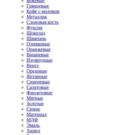
Бежевые
Глянцевые
Кофе с молоком
Металлик
Слоновая кость
Фуксия
Шоколад
Шампань
Оливковые
Оранжевые
Вишневые
Изумрудные
Венге
Ореховые
Янтарные
Сиреневые
Салатовые
Фиолетовые
Мятные
Золотые
Синие
Материал
МДФ
Эмаль
Акрил