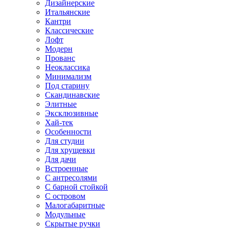
Дизайнерские
Итальянские
Кантри
Классические
Лофт
Модерн
Прованс
Неоклассика
Минимализм
Под старину
Скандинавские
Элитные
Эксклюзивные
Хай-тек
Особенности
Для студии
Для хрущевки
Для дачи
Встроенные
С антресолями
С барной стойкой
С островом
Малогабаритные
Модульные
Скрытые ручки